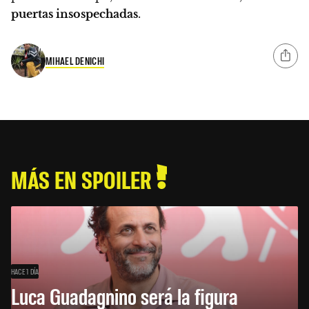
puertas insospechadas
.
MIHAEL DENICHI
MÁS EN SPOILER
HACE 1 DÍA
Luca Guadagnino será la figura