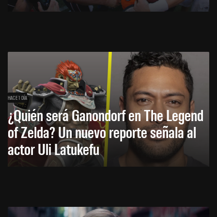
HACE 1 DÍA
¿Quién será Ganondorf en The Legend
of Zelda? Un nuevo reporte señala al
actor Uli Latukefu