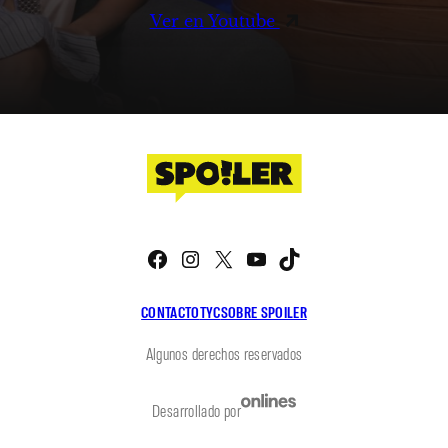
Ver en Youtube
Facebook
Instagram
X
YouTube
TikTok
CONTACTO
TYC
SOBRE SPOILER
Algunos derechos reservados
Desarrollado por