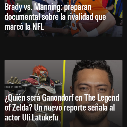
Brady vs. Manning: preparan
documental sobre la rivalidad que
marcó la NFL
HACE 12 HORAS
¿Quién será Ganondorf en The Legend
of Zelda? Un nuevo reporte señala al
actor Uli Latukefu