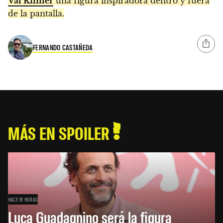
Val Kilmer
una figura inspiradora dentro y fuera
de la pantalla.
FERNANDO CASTAÑEDA
MÁS EN SPOILER
HACE 18 HORAS
Luca Guadagnino será la figura