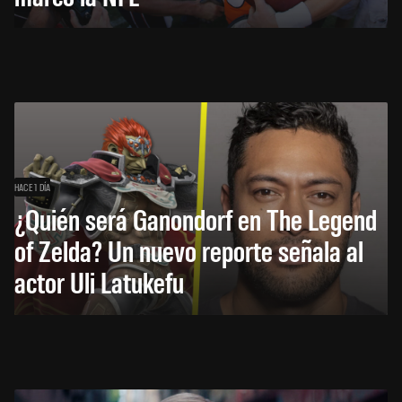
HACE 1 DÍA
¿Quién será Ganondorf en The Legend
of Zelda? Un nuevo reporte señala al
actor Uli Latukefu