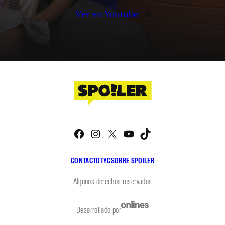
Ver en Youtube
Facebook
Instagram
X
YouTube
TikTok
CONTACTO
TYC
SOBRE SPOILER
Algunos derechos reservados
Desarrollado por