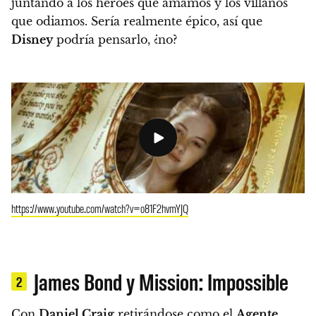
juntando a los héroes que amamos y los villanos
que odiamos.
Sería realmente épico, así que
Disney
podría pensarlo, ¿no?
https://www.youtube.com/watch?v=o81F2hvmYJQ
James Bond y Mission: Impossible
2
Con
Daniel Craig
retirándose como el
Agente