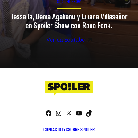
SPOILER SHOW
Tessa Ia, Denia Agalianu y Liliana Villaseñor
en Spoiler Show con Rana Fonk.
Ver en Youtube
Facebook
Instagram
X
YouTube
TikTok
CONTACTO
TYC
SOBRE SPOILER