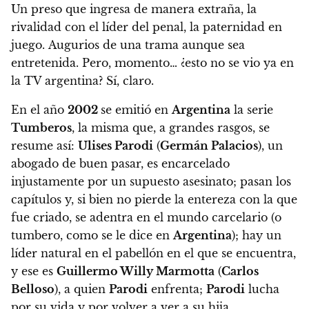
Un preso que ingresa de manera extraña, la
rivalidad con el líder del penal, la paternidad en
juego.
Augurios de una trama aunque sea
entretenida. Pero, momento…
¿esto no se vio ya en
la TV argentina?
Sí, claro.
En el año
2002
se emitió en
Argentina
la serie
Tumberos
, la misma que, a grandes rasgos, se
resume así:
Ulises Parodi
(
Germán Palacios
), un
abogado de buen pasar, es encarcelado
injustamente
por un supuesto asesinato; pasan los
capítulos y, si bien no pierde la entereza con la que
fue criado,
se adentra en el mundo carcelario
(o
tumbero, como se le dice en
Argentina
);
hay un
líder natural en el pabellón en el que se encuentra
,
y ese es
Guillermo Willy Marmotta
(
Carlos
Belloso
), a quien
Parodi
enfrenta;
Parodi
lucha
por su vida y por volver a ver a su hija.