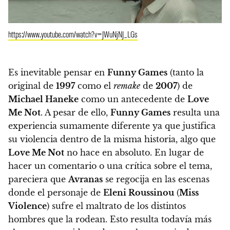
https://www.youtube.com/watch?v=JWuNjNJ_LGs
Es inevitable pensar en
Funny Games
(tanto la
original de
1997
como el
remake
de
2007
) de
Michael Haneke
como un antecedente de
Love
Me Not
. A pesar de ello,
Funny Games
resulta una
experiencia sumamente diferente ya que justifica
su violencia dentro de la misma historia, algo que
Love Me Not
no hace en absoluto. En lugar de
hacer un comentario o una crítica sobre el tema,
pareciera que
Avranas
se regocija en las escenas
donde el personaje de
Eleni Roussinou
(
Miss
Violence
) sufre el maltrato de los distintos
hombres que la rodean. Esto resulta todavía más