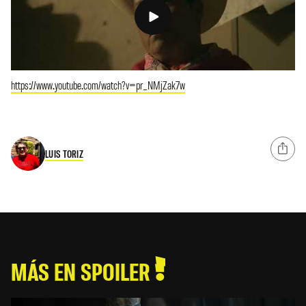
https://www.youtube.com/watch?v=pr_NMjZak7w
LUIS TORIZ
MÁS EN SPOILER