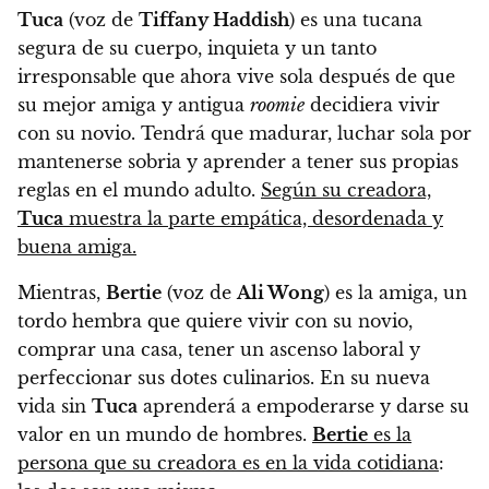
Tuca
(voz de
Tiffany Haddish
) es una tucana
segura de su cuerpo, inquieta y un tanto
irresponsable que ahora vive sola después de que
su mejor amiga y antigua
roomie
decidiera vivir
con su novio
. Tendrá que madurar, luchar sola por
mantenerse sobria y aprender a tener sus propias
reglas en el mundo adulto.
Según su creadora,
Tuca
muestra la parte empática, desordenada y
buena amiga.
Mientras,
Bertie
(voz de
Ali Wong
) es la amiga, un
tordo hembra que quiere vivir con su novio,
comprar una casa, tener un ascenso laboral y
perfeccionar sus dotes culinarios.
En su nueva
vida sin
Tuca
aprenderá a empoderarse y darse su
valor en un mundo de hombres.
Bertie
es la
persona que su creadora es en la vida cotidiana
: