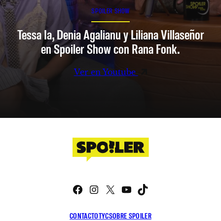
SPOILER SHOW
Tessa Ia, Denia Agalianu y Liliana Villaseñor
en Spoiler Show con Rana Fonk.
Ver en Youtube
Facebook
Instagram
X
YouTube
TikTok
CONTACTO
TYC
SOBRE SPOILER