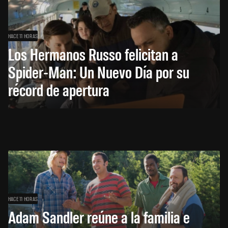
HACE 11 HORAS
Los Hermanos Russo felicitan a
Spider-Man: Un Nuevo Día por su
récord de apertura
HACE 11 HORAS
Adam Sandler reúne a la familia e