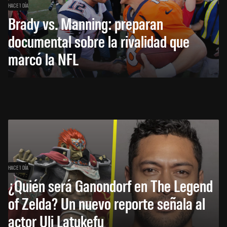
HACE 1 DÍA
Brady vs. Manning: preparan
documental sobre la rivalidad que
marcó la NFL
HACE 1 DÍA
¿Quién será Ganondorf en The Legend
of Zelda? Un nuevo reporte señala al
actor Uli Latukefu