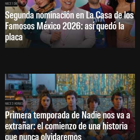
HACE 1 DÍA
Segunda nominación en La Casa de los
Famosos México 2026: así quedó la
placa
HACE 3 HORAS
Primera temporada de Nadie nos va a
extrañar: el comienzo de una historia
que nunca olvidaremos