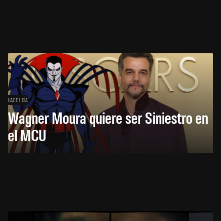
HACE 1 DÍA
Wagner Moura quiere ser Siniestro en
el MCU