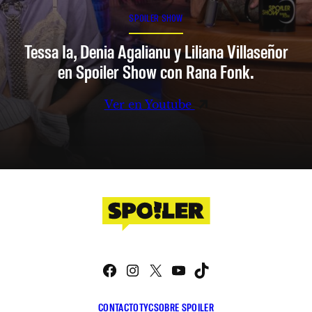
SPOILER SHOW
Tessa Ia, Denia Agalianu y Liliana Villaseñor
en Spoiler Show con Rana Fonk.
Ver en Youtube
Facebook
Instagram
X
YouTube
TikTok
CONTACTO
TYC
SOBRE SPOILER