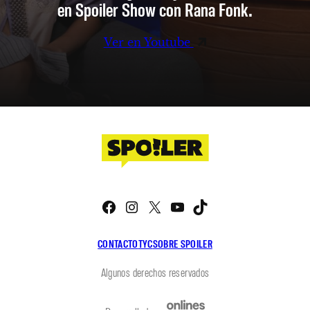
en Spoiler Show con Rana Fonk.
Ver en Youtube
Facebook
Instagram
X
YouTube
TikTok
CONTACTO
TYC
SOBRE SPOILER
Algunos derechos reservados