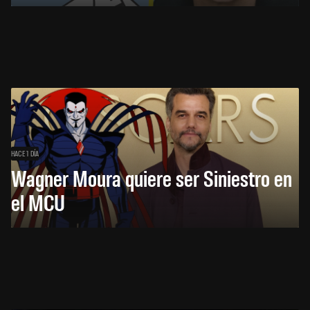
HACE 1 DÍA
Wagner Moura quiere ser Siniestro en
el MCU