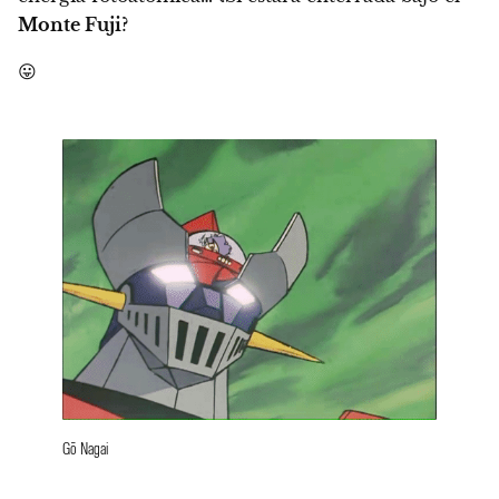
Monte Fuji
?
😛
Gō Nagai