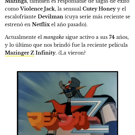
Mazinga
, también es responsable de sagas de éxito
como
Violence Jack
, la sensual
Cutey Honey
y el
escalofriante
Devilman
(cuya serie más reciente se
estrenó en
Netflix
el año pasado).
Actualmente el
mangaka
sigue activo a sus
74
años,
y lo último que nos brindó fue la reciente película
Mazinger Z
Infinity
. ¿La vieron?