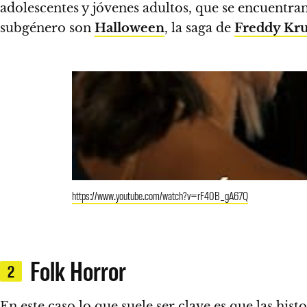
adolescentes y jóvenes adultos, que se encuentra
subgénero son
Halloween
, la saga de
Freddy Kr
https://www.youtube.com/watch?v=rF40B_gA67Q
Folk Horror
2
En este caso
lo que suele ser clave es que las hi