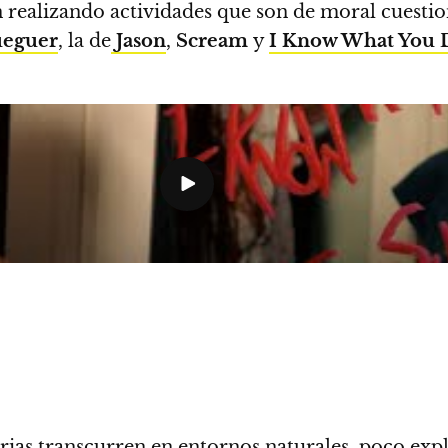
n realizando actividades que son de moral cuesti
ueguer
, la de
Jason
,
Scream
y
I Know What You 
storias transcurren en entornos naturales, poco ex