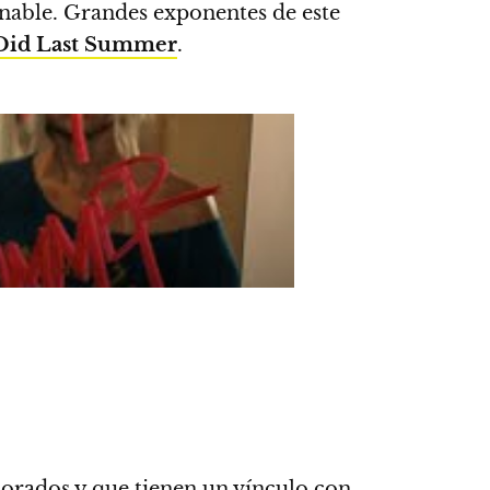
onable. Grandes exponentes de este
Did Last Summer
.
plorados y que tienen un vínculo con