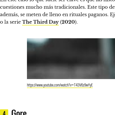
cuestiones mucho más tradicionales
. Este tipo 
además, se meten de lleno en rituales paganos. E
o la serie
The Third Day
(
2020
).
https://www.youtube.com/watch?v=T43V6z9wYyE
Gore
4