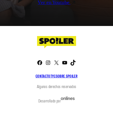
Ver en Youtube
Facebook
Instagram
X
YouTube
TikTok
CONTACTO
TYC
SOBRE SPOILER
Algunos derechos reservados
Desarrollado por