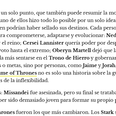
a un solo punto, que también puede resumir la mor
no de ellos hizo todo lo posible por un solo ideal 
bien podrían haber sellado sus destinos.
Cada perso
para comprometerse, adaptarse y evolucionar:
Ned
 el reino;
Cersei Lannister
quería poder por de
oto hasta el extremo;
Oberyn Martell
dejó que l
a más sentarse en el
Trono de Hierro
y gobernar
s o metas, sino por personas, como
Jaime
y
Jorah
me of Thrones
no es solo una historia sobre la g
 de la inflexibilidad.
s:
Missandei
fue asesinada, pero su final se trata
er sido demasiado joven para formar su propio p
hrones
fueron los que más cambiaron.
Los
Stark