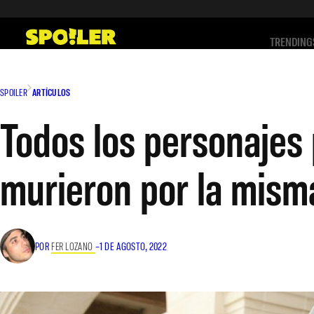
Saltar
al
TRENDING
contenido
SPOILER
ARTÍCULOS
Todos los personajes
murieron por la mism
POR
FER LOZANO
–
1 DE AGOSTO, 2022