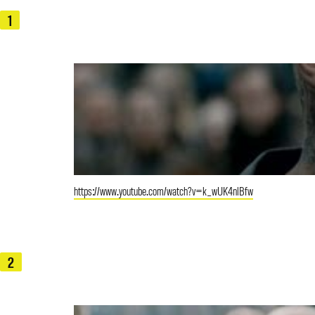
1
https://www.youtube.com/watch?v=k_wUK4nlBfw
2