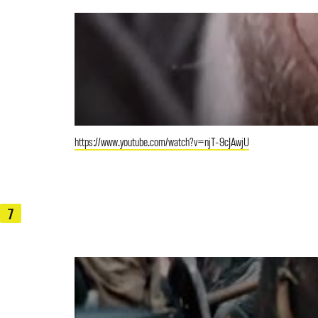
https://www.youtube.com/watch?v=njT-9cJAwjU
7