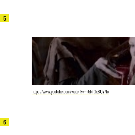
5
https://www.youtube.com/watch?v=r5NrOxBQYNo
6