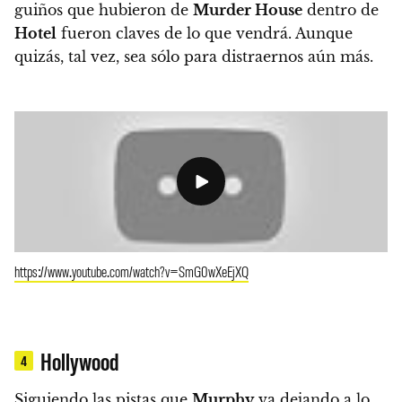
guiños que hubieron de
Murder House
dentro de
Hotel
fueron claves de lo que vendrá. Aunque
quizás, tal vez, sea sólo para distraernos aún más.
https://www.youtube.com/watch?v=SmG0wXeEjXQ
Hollywood
4
Siguiendo las pistas que
Murphy
va dejando a lo