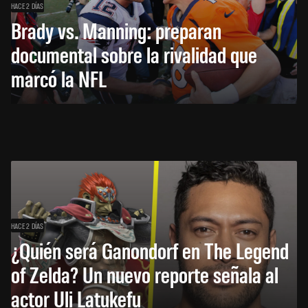
HACE 2 DÍAS
Brady vs. Manning: preparan
documental sobre la rivalidad que
marcó la NFL
HACE 2 DÍAS
¿Quién será Ganondorf en The Legend
of Zelda? Un nuevo reporte señala al
actor Uli Latukefu