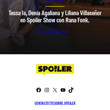
SPOILER SHOW
Tessa Ia, Denia Agalianu y Liliana Villaseñor
en Spoiler Show con Rana Fonk.
Ver en Youtube
Facebook
Instagram
X
YouTube
TikTok
CONTACTO
TYC
SOBRE SPOILER