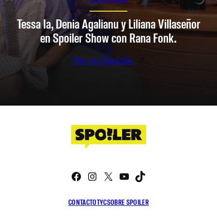
SPOILER SHOW
Tessa Ia, Denia Agalianu y Liliana Villaseñor
en Spoiler Show con Rana Fonk.
Ver en Youtube
Facebook
Instagram
X
YouTube
TikTok
CONTACTO
TYC
SOBRE SPOILER