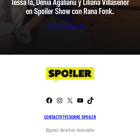
Tessa Ia, Denia Agalianu y Liliana Villaseñor
en Spoiler Show con Rana Fonk.
Ver en Youtube
Facebook
Instagram
X
YouTube
TikTok
CONTACTO
TYC
SOBRE SPOILER
Algunos derechos reservados