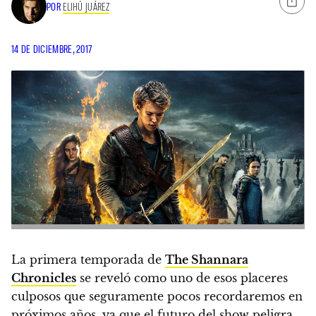
POR
ELIHÚ JUÁREZ
14 DE DICIEMBRE, 2017
La primera temporada de
The Shannara
Chronicles
se reveló como uno de esos
placeres
culposos
que seguramente pocos recordaremos en
próximos años, ya que
el futuro del show peligra