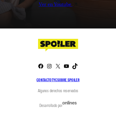
Ver en Youtube
Facebook
Instagram
X
YouTube
TikTok
CONTACTO
TYC
SOBRE SPOILER
Algunos derechos reservados
Desarrollado por