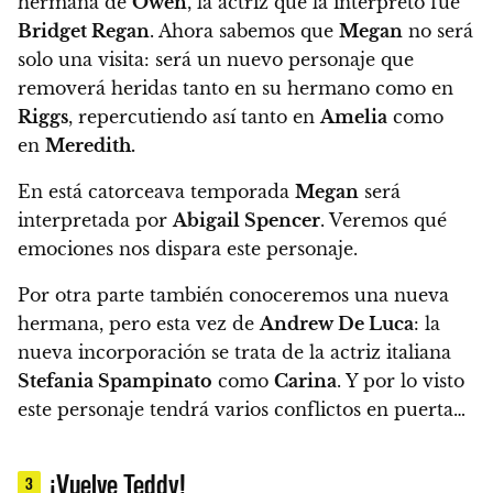
hermana de
Owen
, la actriz que la interpretó fue
Bridget Regan
. Ahora sabemos que
Megan
no será
solo una visita: será un nuevo personaje que
removerá heridas tanto en su hermano como en
Riggs
, repercutiendo así tanto en
Amelia
como
en
Meredith.
En está catorceava temporada
Megan
será
interpretada por
Abigail Spencer
. Veremos qué
emociones nos dispara este personaje.
Por otra parte
también conoceremos una nueva
hermana, pero esta vez de
Andrew De Luca
: la
nueva incorporación se trata de la actriz italiana
Stefania Spampinato
como
Carina
. Y por lo visto
este personaje tendrá varios conflictos en puerta…
¡Vuelve Teddy!
3