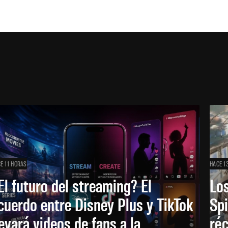
E 11 HORAS
HACE 1
El futuro del streaming? El
Los
cuerdo entre Disney Plus y TikTok
Sp
levará videos de fans a la
réc