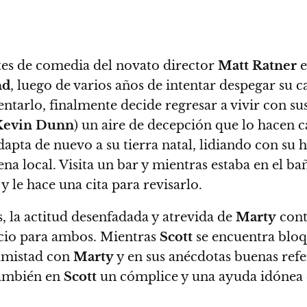
tes de comedia del novato director
Matt Ratner
e
nd
, luego de varios años de intentar despegar su 
ntarlo, finalmente decide regresar a vivir con su
Kevin Dunn
) un aire de decepción que
lo hacen ca
dapta de nuevo a su tierra natal, lidiando con su
ena local.
Visita un bar y mientras estaba en el 
y le hace una cita para revisarlo.
s,
la actitud desenfadada y atrevida de
Marty
cont
cio para ambos.
Mientras
Scott
se encuentra bloq
 amistad con
Marty
y en sus anécdotas buenas refe
ambién en
Scott
un cómplice y una ayuda idónea q