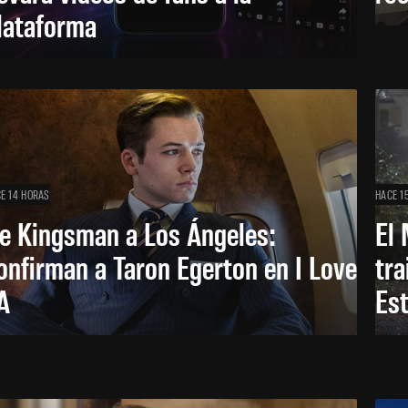
lataforma
E 14 HORAS
HACE 1
e Kingsman a Los Ángeles:
El 
onfirman a Taron Egerton en I Love
tra
A
Es