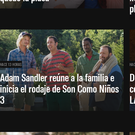
p
HACE 13 HORAS
HAC
Adam Sandler reúne a la familia e
D
inicia el rodaje de Son Como Niños
c
3
L