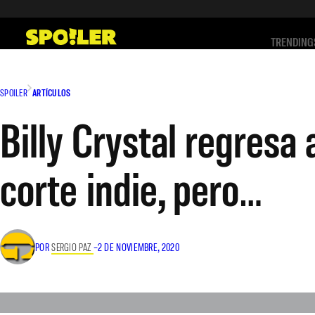
Saltar
al
TRENDING
contenido
SPOILER
ARTÍCULOS
Billy Crystal regresa 
corte indie, pero…
POR
SERGIO PAZ
–
2 DE NOVIEMBRE, 2020