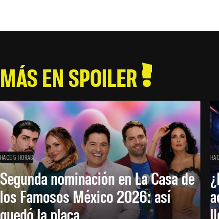
MÁS EN SPOILER
HACE 5 HORAS
HAC
Segunda nominación en La Casa de
¿
los Famosos México 2026: así
a
quedó la placa
l