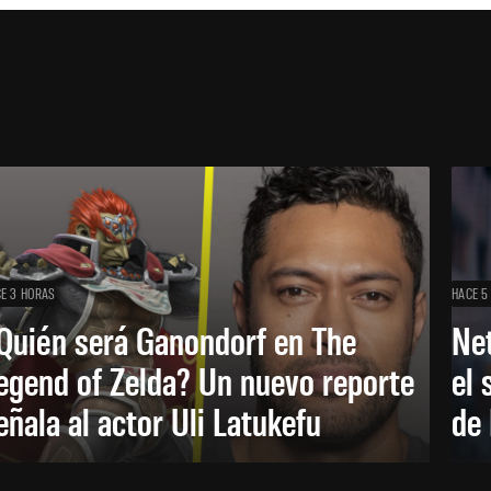
E 3 HORAS
HACE 5
Quién será Ganondorf en The
Net
egend of Zelda? Un nuevo reporte
el 
eñala al actor Uli Latukefu
de 