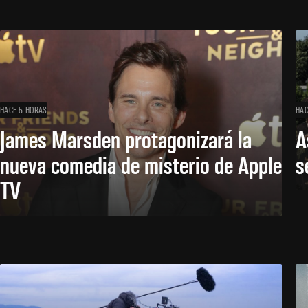
HACE 5 HORAS
HAC
James Marsden protagonizará la
A
nueva comedia de misterio de Apple
s
TV