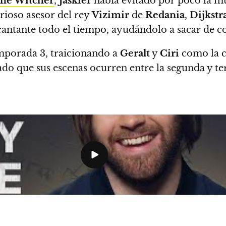
he Witcher
,
Jaskier
había evitado por poco la m
erioso asesor del rey
Vizimir
de
Redania
,
Dijkstr
cantante todo el tiempo, ayudándolo a sacar de c
emporada 3, traicionando a
Geralt
y
Ciri
como la c
do que sus escenas ocurren entre la segunda y te