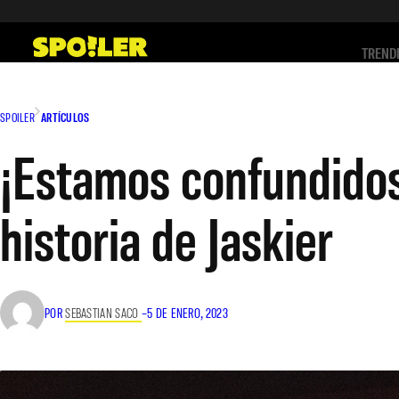
Saltar
al
TREND
contenido
SPOILER
ARTÍCULOS
¡Estamos confundidos
historia de Jaskier
POR
SEBASTIAN SACO
–
5 DE ENERO, 2023