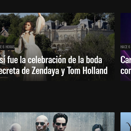
E 6 HORAS
HACE 6
sí fue la celebración de la boda
Car
ecreta de Zendaya y Tom Holland
con