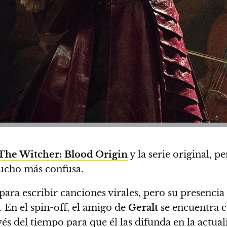
The Witcher: Blood Origin
y la serie original, p
 mucho más confusa.
ra escribir canciones virales, pero su presencia
. En el spin-off, el amigo de
Geralt
se encuentra 
vés del tiempo para que él las difunda en la actu