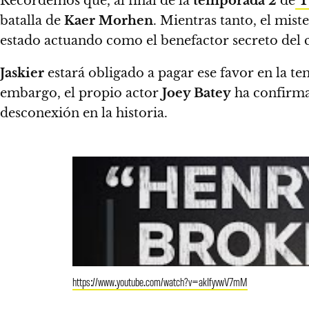
Recordemos que, al final de la
temporada 2
de
T
batalla de
Kaer Morhen
. Mientras tanto, el mist
estado actuando como el benefactor secreto del 
Jaskier
estará obligado a pagar ese favor en la t
embargo, el propio actor
Joey Batey
ha confirma
desconexión en la historia.
https://www.youtube.com/watch?v=akIfyvwV7mM