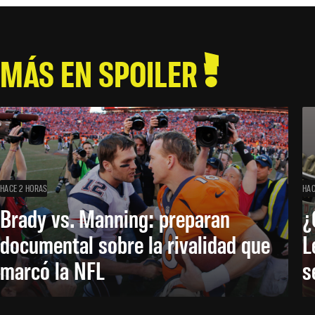
MÁS EN SPOILER
HACE 2 HORAS
HAC
Brady vs. Manning: preparan
¿
documental sobre la rivalidad que
L
marcó la NFL
s