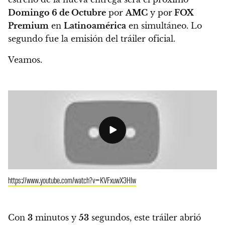
Domingo 6 de Octubre
por
AMC
y por
FOX
Premium
en
Latinoamérica
en simultáneo. Lo
segundo fue la emisión del tráiler oficial.
Veamos.
https://www.youtube.com/watch?v=KVFxuwX3HIw
Con
3
minutos y
53
segundos,
este tráiler abrió