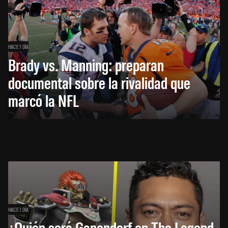
HACE 1 DÍA
Brady vs. Manning: preparan
documental sobre la rivalidad que
marcó la NFL
HACE 1 DÍA
¿Quién será Ganondorf en The Legend