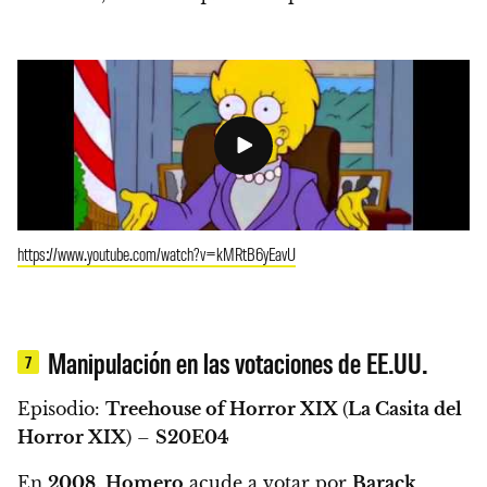
https://www.youtube.com/watch?v=kMRtB6yEavU
Manipulación en las votaciones de EE.UU.
7
Episodio:
Treehouse of Horror XIX
(
La Casita del
Horror XIX
) –
S20E04
En
2008,
Homero
acude a votar por
Barack