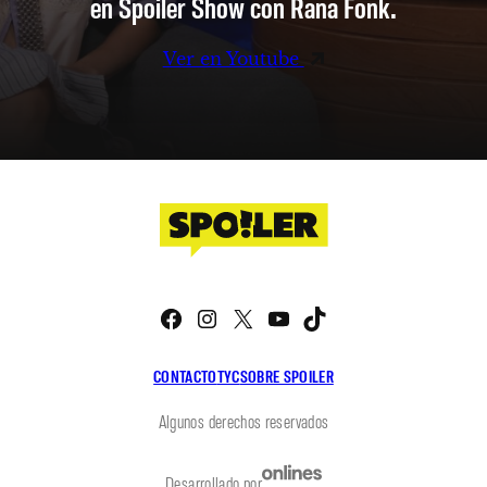
en Spoiler Show con Rana Fonk.
Ver en Youtube
Facebook
Instagram
X
YouTube
TikTok
CONTACTO
TYC
SOBRE SPOILER
Algunos derechos reservados
Desarrollado por