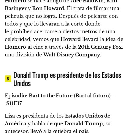
Homero
se hace amigo de
Alec Baldwin
,
Kim
Basinger
y
Ron Howard
. Él trata de filmar una
película que no logra. Después de pelearse con
todos y que lo llevaran a la corte donde
le prohíben acercarse a ciertos metros de una
celebridad,
vemos que
Howard
llevará la idea de
Homero
al cine a través de la
20th Century Fox
,
una división de
Walt Disney Company.
Donald Trump es presidente de los Estados
6
Unidos
Episodio:
Bart to the Future
(
Bart al futuro
) –
S11E17
Lisa
es presidenta de los
Estados Unidos de
América
y habla de que
Donald Trump
, su
antecesor, llevó a la quiebra el país.