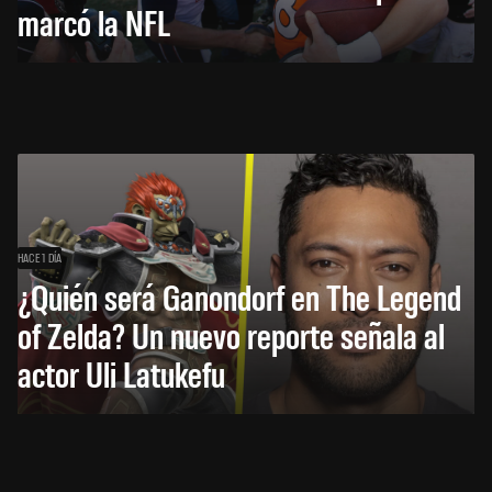
marcó la NFL
HACE 1 DÍA
¿Quién será Ganondorf en The Legend
of Zelda? Un nuevo reporte señala al
actor Uli Latukefu