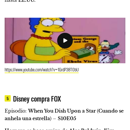
hasta
EE.UU.
https://www.youtube.com/watch?v=1GrdP38T0bU
Disney compra FOX
5
Episodio:
When You Dish Upon a Star
(
Cuando se
anhela una estrella
) –
S10E05