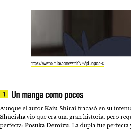
https://www.youtube.com/watch?v=ApLudqucq-s
Un manga como pocos
1
Aunque el autor
Kaiu Shirai
fracasó en su intent
Shūeisha
vio que era una gran historia, pero req
perfecta:
Posuka Demizu
. La dupla fue perfecta