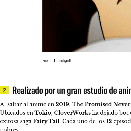
Fuente: Crunchyroll
Realizado por un gran estudio de an
2
Al saltar al anime en
2019
,
The Promised Never
Ubicados en
Tokio
,
CloverWorks
ha dejado boqu
exitosa saga
Fairy Tail
.
Cada uno de los
12
episodi
pobres.