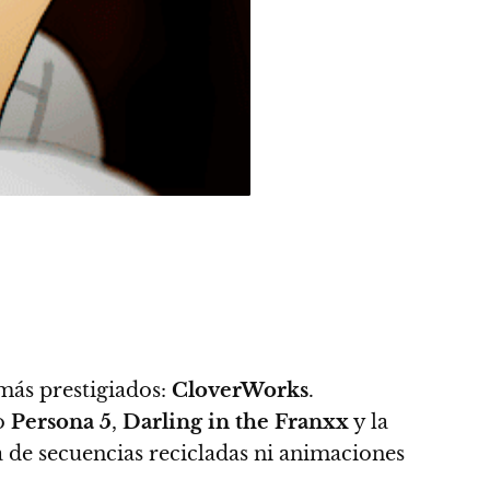
 más prestigiados:
CloverWorks
.
o
Persona 5
,
Darling in the Franxx
y la
a de secuencias recicladas ni animaciones