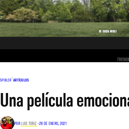
TREND
SPOILER
ARTÍCULOS
Una película emocion
POR
LUIS TORIZ
–
28 DE ENERO, 2021