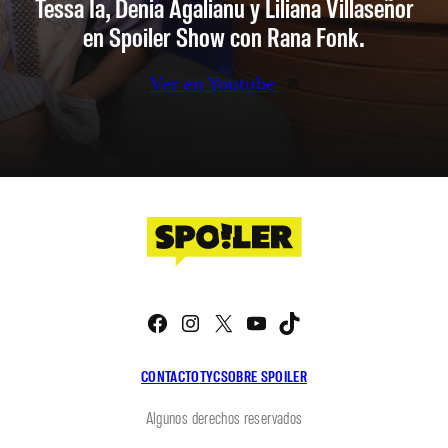
Tessa Ia, Denia Agalianu y Liliana Villaseñor
en Spoiler Show con Rana Fonk.
Ver en Youtube
Facebook
Instagram
X
YouTube
TikTok
CONTACTO
TYC
SOBRE SPOILER
Algunos derechos reservados