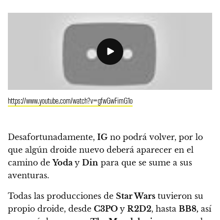
https://www.youtube.com/watch?v=gfwGwFimG1o
Desafortunadamente,
IG
no podrá volver, por lo
que algún droide nuevo deberá aparecer en el
camino de
Yoda
y
Din
para que se sume a sus
aventuras.
Todas las producciones de
Star Wars
tuvieron su
propio droide, desde
C3PO
y
R2D2
, hasta
BB8,
así