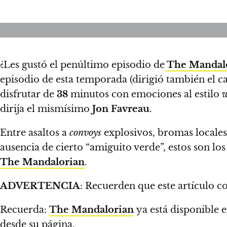
¿Les gustó el penúltimo episodio de
The Mandal
episodio de esta temporada (dirigió también el c
disfrutar de
38
minutos con emociones al estilo
w
dirija el mismísimo
Jon Favreau
.
Entre asaltos a
convoys
explosivos, bromas locale
ausencia de cierto “amiguito verde”,
estos son los
The Mandalorian
.
ADVERTENCIA
: Recuerden que este artícul
Recuerda:
The Mandalorian
ya está disponible 
desde su página
.