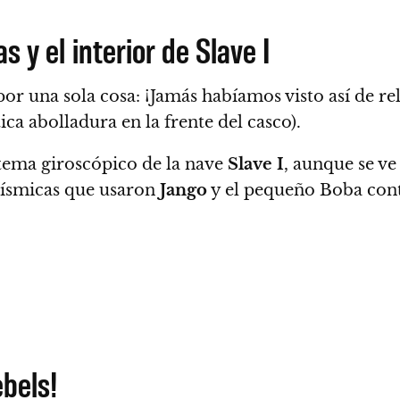
 y el interior de Slave I
or una sola cosa: ¡Jamás habíamos visto así de re
a abolladura en la frente del casco).
tema giroscópico de la nave
Slave
I
, aunque se v
sísmicas que usaron
Jango
y el pequeño Boba con
ebels!