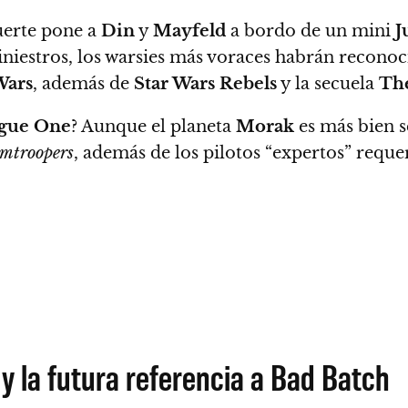
suerte pone a
Din
y
Mayfeld
a bordo de un mini
J
iniestros, los warsies más voraces habrán recono
Wars
, además de
Star Wars Rebels
y la secuela
The
gue One
? Aunque el planeta
Morak
es más bien s
rmtroopers
, además de los pilotos “expertos” requ
y la futura referencia a Bad Batch