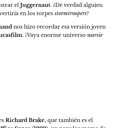
strar el
Juggernaut
. ¿
De verdad alguien
ertiría en los torpes
stormtroopers
?
hand
nos hizo recordar esa versión joven
ucasfilm
. ¡Vaya enorme universo
warsie
 es
Richard Brake
, que también es el