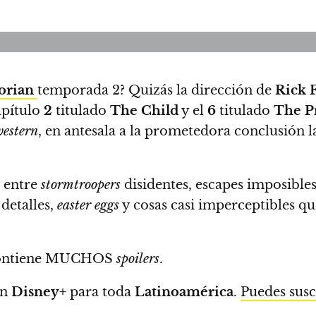
orian
temporada 2?
Quizás la dirección de
Rick 
apítulo
2
titulado
The Child
y el
6
titulado
The P
estern
, en antesala a la prometedora conclusión 
s entre
stormtroopers
disidentes, escapes imposibles
 detalles,
easter eggs
y cosas casi imperceptibles qu
o contiene MUCHOS
spoilers
.
en
Disney+
para toda
Latinoamérica
.
Puedes susc