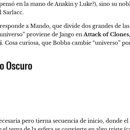
pensó en la mano de Anakin y Luke?), sino su nobl
 Sarlacc.
responde a Mando, que divide dos grandes de las 
 universo” proviene de Jango en
Attack of Clones
i
.
Cosa curiosa, que Bobba cambie “universo” por 
do Oscuro
cesaria pero tierna secuencia de inicio, donde e
 el tema de la esfera se convierte en algo triste (