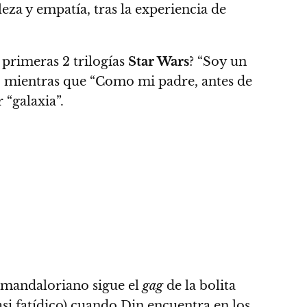
eza y empatía, tras la experiencia de
primeras 2 trilogías
Star Wars
? “Soy un
, mientras que “Como mi padre, antes de
“galaxia”.
l mandaloriano sigue el
gag
de la bolita
casi fatídico) cuando Din encuentra en los