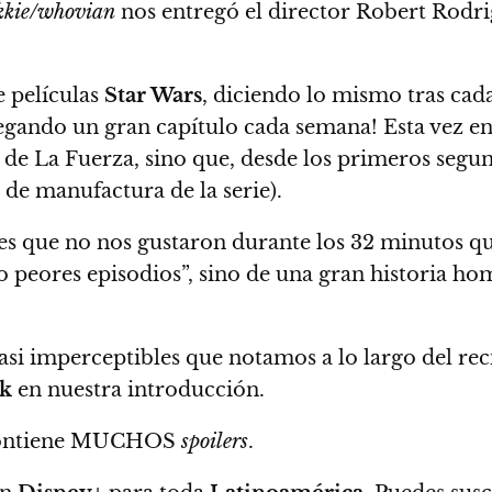
kkie/whovian
nos entregó el director Robert Rodrig
 películas
Star Wars
, diciendo lo mismo tras cad
egando un gran capítulo cada semana! Esta vez e
 de La Fuerza, sino que, desde los primeros segun
o de manufactura de la serie).
es que no nos gustaron durante los 32 minutos q
o peores episodios”, sino de una gran historia ho
casi imperceptibles que notamos a lo largo del rec
ek
en nuestra introducción.
o contiene MUCHOS
spoilers
.