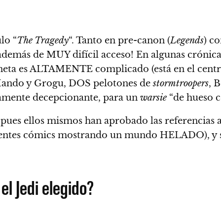
lo “
The Tragedy
“. Tanto en pre-canon (
Legends
) c
 además de MUY difícil acceso!
En algunas crónicas
laneta es ALTAMENTE complicado (está en el centr
 Mando y Grogu, DOS pelotones de
stormtroopers
, 
tamente decepcionante, para un
warsie
“de hueso c
pues ellos mismos han aprobado las referencias a
ecientes cómics mostrando un mundo HELADO), y
l Jedi elegido?