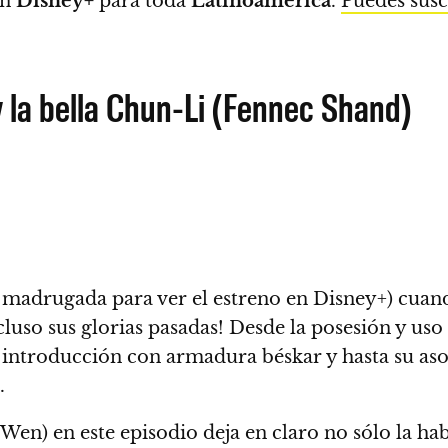
en
Disney+
para toda
Latinoamérica
.
Puedes susc
 y la bella Chun-Li (Fennec Shand)
e madrugada para ver el estreno en Disney+) cua
uso sus glorias pasadas!
Desde la posesión y uso
 introducción con armadura béskar y hasta su asom
.
Wen) en este episodio deja en claro no sólo la ha