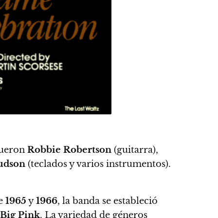
fueron
Robbie Robertson
(guitarra),
udson
(teclados y varios instrumentos).
de
1965
y
1966
, la banda se estableció
Big Pink
. La variedad de géneros