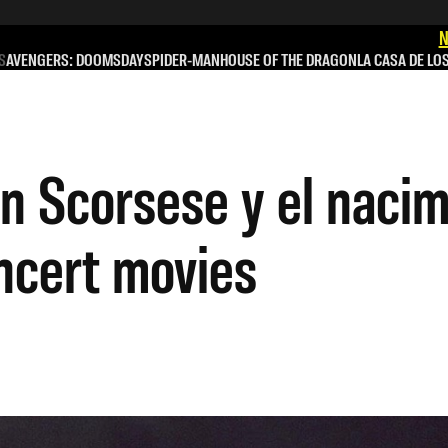
N
S
AVENGERS: DOOMSDAY
SPIDER-MAN
HOUSE OF THE DRAGON
LA CASA DE LO
in Scorsese y el naci
oncert movies