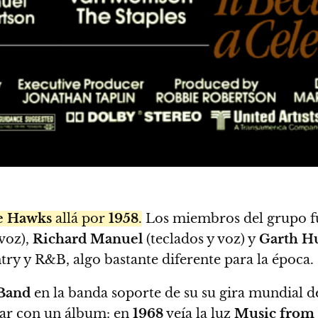
e Hawks
allá por
1958
.
Los miembros del grupo 
 voz),
Richard Manuel
(teclados y voz) y
Garth H
ntry y R&B, algo bastante diferente para la época.
Band
en la banda soporte de su su gira mundial 
tar con un álbum: en
1968
veía la luz
Music from 