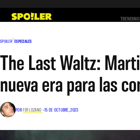
Saltar
al
TRENDING
contenido
SPOILER
ESPECIALES
The Last Waltz: Mart
nueva era para las c
POR
FER LOZANO
–
15 DE OCTUBRE, 2023