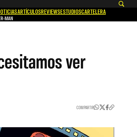
OTICIAS
ARTÍCULOS
REVIEWS
ESTUDIOS
CARTELERA
ER-MAN
ecesitamos ver
COMPARTIR