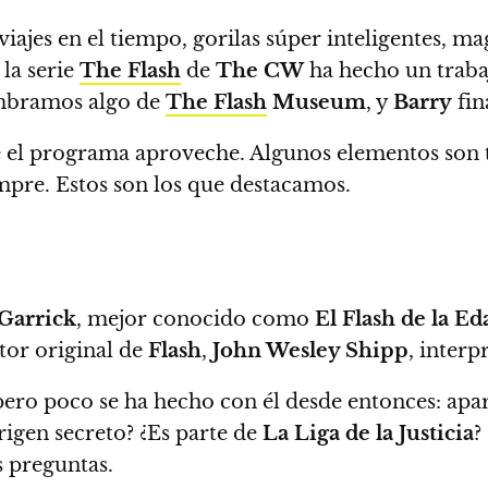
 viajes en el tiempo, gorilas súper inteligentes, 
 la serie
The Flash
de
The CW
ha hecho un trabaj
umbramos algo de
The Flash
Museum
, y
Barry
fin
e el programa aproveche
. Algunos elementos son t
empre.
Estos son los que destacamos.
 Garrick
, mejor conocido como
El Flash de la E
tor original de
Flash
,
John Wesley Shipp
, inter
pero poco se ha hecho con él desde entonces: apa
rigen secreto? ¿Es parte de
La Liga de la Justicia
?
s preguntas.