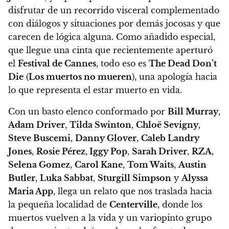
disfrutar de un recorrido visceral complementado
con diálogos y situaciones por demás jocosas y que
carecen de lógica alguna. Como añadido especial,
que llegue una cinta que recientemente aperturó
el
Festival de Cannes
, todo eso es
The Dead Don’t
Die
(
Los muertos no mueren
), una apología hacia
lo que representa el estar muerto en vida.
Con un basto elenco conformado por
Bill Murray
,
Adam Driver
,
Tilda Swinton
,
Chloë Sevigny
,
Steve Buscemi
,
Danny Glover
,
Caleb Landry
Jones
,
Rosie Pérez
,
Iggy Pop
,
Sarah Driver
,
RZA
,
Selena Gomez
,
Carol Kane
,
Tom Waits
,
Austin
Butler
,
Luka Sabbat
,
Sturgill Simpson
y
Alyssa
Maria App
, llega un relato que
nos traslada hacia
la pequeña localidad de
Centerville
, donde los
muertos vuelven a la vida y un variopinto grupo