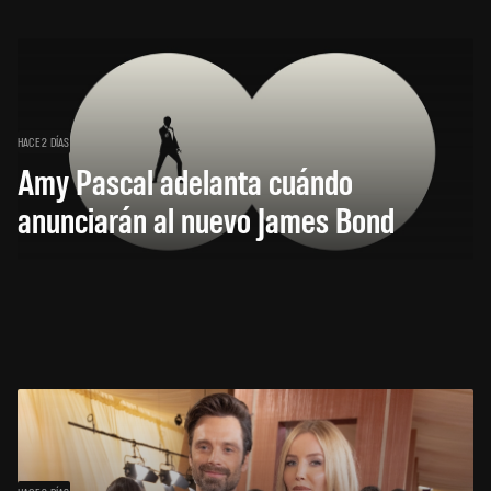
HACE 2 DÍAS
Amy Pascal adelanta cuándo
anunciarán al nuevo James Bond