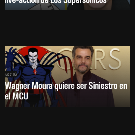
HACE 1 DÍA
Wagner Moura quiere ser Siniestro en
el MCU