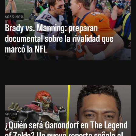
HACE 22 HORAS
Brady vs. Manning: preparan
documental sobre la rivalidad que
marcó la NFL
HACE 1 DÍA
¿Quién será Ganondorf en The Legend
of Zelda? Un nuevo reporte señala al