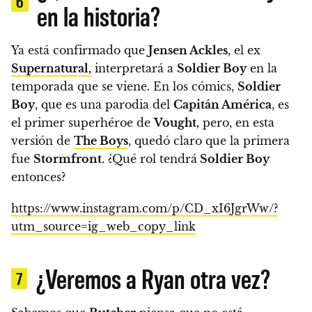
6
en la historia?
Ya está confirmado que
Jensen Ackles
, el ex
Supernatural,
interpretará a
Soldier Boy
en la
temporada que se viene.
En los cómics,
Soldier
Boy
, que es una parodia del
Capitán América
, es
el primer superhéroe de
Vought,
pero, en esta
versión de
The Boys
, quedó claro que la primera
fue
Stormfront.
¿Qué rol tendrá
Soldier Boy
entonces?
https://www.instagram.com/p/CD_xI6JgrWw/?
utm_source=ig_web_copy_link
¿Veremos a Ryan otra vez?
7