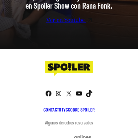
en Spoiler Show con Rana Fonk.
Ver en Youtube
Facebook
Instagram
X
YouTube
TikTok
CONTACTO
TYC
SOBRE SPOILER
Algunos derechos reservados