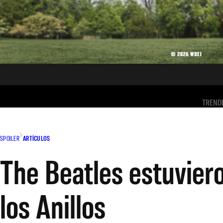
TREND
SPOILER
ARTÍCULOS
The Beatles estuviero
los Anillos