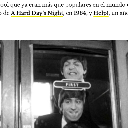
rpool que ya eran más que populares en el mundo 
o de
A Hard Day’s Night
, en
1964
, y
Help!
, un añ