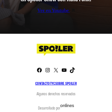
Ver en Youtube
Facebook
Instagram
X
YouTube
TikTok
CONTACTO
TYC
SOBRE SPOILER
Algunos derechos reservados
Desarrollado por