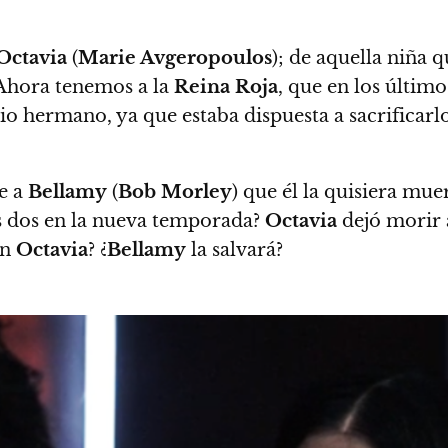
Octavia
(
Marie Avgeropoulos
); de aquella niña 
 Ahora tenemos a la
Reina Roja
, que en los últim
pio hermano, ya que estaba dispuesta a sacrificarlo
e a
Bellamy
(
Bob Morley
) que él la quisiera mue
s dos en la nueva temporada?
Octavia
dejó morir 
on
Octavia
? ¿
Bellamy
la salvará?