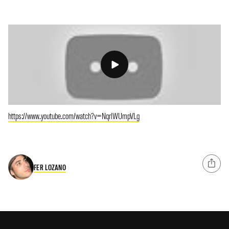
https://www.youtube.com/watch?v=NqrlWUmpVLg
FER LOZANO