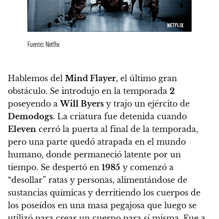
Fuente: Netflix
Hablemos del
Mind Flayer
, el último gran
obstáculo.
Se introdujo en la temporada
2
poseyendo a
Will Byers
y trajo un ejército de
Demodogs
. La criatura fue detenida cuando
Eleven
cerró la puerta al final de la temporada,
pero una parte quedó atrapada en el mundo
humano, donde permaneció latente por un
tiempo.
Se despertó en
1985
y comenzó a
“desollar” ratas y personas
, alimentándose de
sustancias químicas y derritiendo los cuerpos de
los poseídos en una masa pegajosa que luego se
utilizó para crear un cuerpo para sí misma.
Fue a