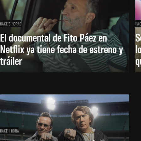
HACE 5 HORAS
HAC
El documental de Fito Páez en
S
Netflix ya tiene fecha de estreno y
l
tráiler
q
HACE 1 HORA