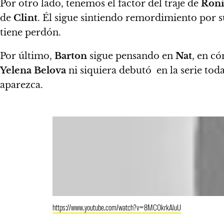
Por otro lado, tenemos el factor del traje de
Ron
de
Clint
.
Él sigue sintiendo remordimiento por s
tiene perdón.
Por último,
Barton
sigue pensando en
Nat
, en có
Yelena Belova
ni siquiera debutó en la serie t
aparezca.
https://www.youtube.com/watch?v=8MCOkrkAluU