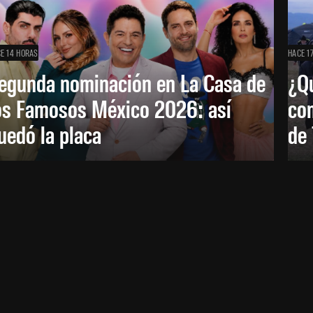
E 14 HORAS
HACE 1
egunda nominación en La Casa de
¿Qu
os Famosos México 2026: así
co
uedó la placa
de