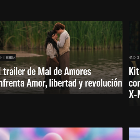
E 3 HORAS
HACE 3
l trailer de Mal de Amores
Kit
nfrenta Amor, libertad y revolución
con
X-