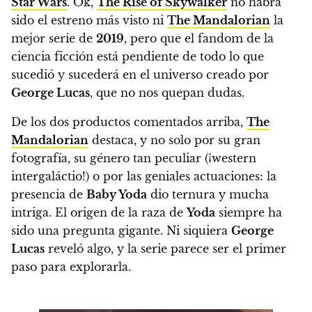
Star Wars
.
Ok,
The Rise of Skywalker
no habrá
sido el estreno más visto ni
The Mandalorian
la
mejor serie de
2019
, pero que el fandom de la
ciencia ficción está pendiente de todo lo que
sucedió y sucederá en el universo creado por
George Lucas
, que no nos quepan dudas.
De los dos productos comentados arriba,
The
Mandalorian
destaca, y no solo por su gran
fotografía, su género tan peculiar (¡western
intergaláctio!) o por las geniales actuaciones: la
presencia de
Baby Yoda
dio ternura y mucha
intriga.
El origen de la raza de
Yoda
siempre ha
sido una pregunta gigante. Ni siquiera
George
Lucas
reveló algo, y la serie parece ser el primer
paso para explorarla.