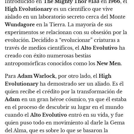
Introducido en
The Mighty Thor #133
en
1966
, el
High Evolutionary
es un científico que vive
aislado en un laboratorio secreto cerca del Monte
Wundagore
en la Tierra. La mayoría de sus
experimentos se relacionan con su obsesión por la
evolución. Decidido a “evolucionar” criaturas a
través de medios científicos, el
Alto Evolutivo
ha
creado con éxito numerosas bestias
antropomórficas conocidos como los
New Men
.
Para
Adam Warlock
, por otro lado, el
High
Evolutionary
ha demostrado ser un aliado. Es él
quien recibe el crédito por la transformación de
Adam
en un gran héroe cósmico, ya que
él estaba
en el proceso de descubrir su lugar en el mundo
cuando el
Alto Evolutivo
entró en su vida, y fue
quien puso todo en movimiento al darle la Gema
del Alma, que es sobre lo que se basaron la