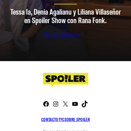
Tessa Ia, Denia Agalianu y Liliana Villaseñor
en Spoiler Show con Rana Fonk.
Ver en Youtube
Facebook
Instagram
X
YouTube
TikTok
CONTACTO
TYC
SOBRE SPOILER