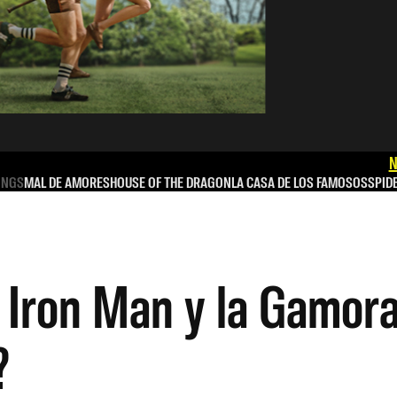
N
INGS
MAL DE AMORES
HOUSE OF THE DRAGON
LA CASA DE LOS FAMOSOS
SPID
 Iron Man y la Gamora
?