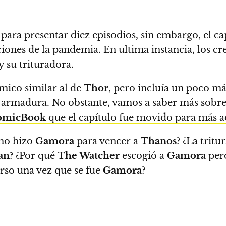
ra presentar diez episodios, sin embargo, el ca
ones de la pandemia. En ultima instancia, los cre
y su trituradora.
mico similar al de
Thor
, pero incluía un poco m
armadura. No obstante, vamos a saber más sobre 
omicBook
que el capítulo fue movido para más a
ómo hizo
Gamora
para vencer a
Thanos
? ¿La trit
an
? ¿Por qué
The Watcher
escogió a
Gamora
pero
rso una vez que se fue
Gamora
?