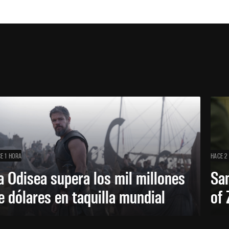
E 1 HORA
HACE 2
a Odisea supera los mil millones
Sa
e dólares en taquilla mundial
of 