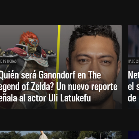
E 19 HORAS
HACE 2
Quién será Ganondorf en The
Net
egend of Zelda? Un nuevo reporte
el 
eñala al actor Uli Latukefu
de 