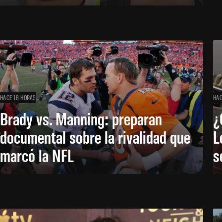
HACE 18 HORAS
HAC
Brady vs. Manning: preparan
¿
documental sobre la rivalidad que
L
marcó la NFL
s