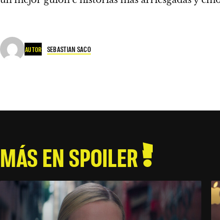
un mejor guion e historias más arriesgadas y emo
SEBASTIAN SACO
AUTOR
MÁS EN SPOILER