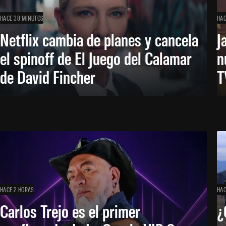
HACE 38 MINUTOS
HAC
Netflix cambia de planes y cancela
J
el spinoff de El Juego del Calamar
n
de David Fincher
T
HACE 2 HORAS
HAC
Carlos Trejo es el primer
¿