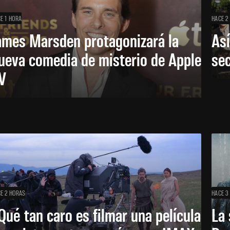
E 1 HORA
HACE 2
ames Marsden protagonizará la
Así
ueva comedia de misterio de Apple
se
V
E 2 HORAS
HACE 3
Qué tan caro es filmar una película
La 