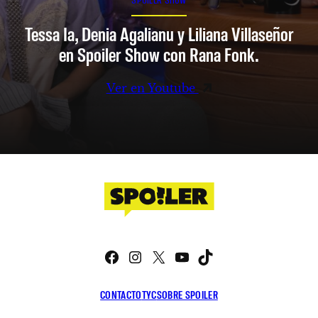
Tessa Ia, Denia Agalianu y Liliana Villaseñor
en Spoiler Show con Rana Fonk.
Ver en Youtube
Facebook
Instagram
X
YouTube
TikTok
CONTACTO
TYC
SOBRE SPOILER